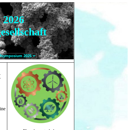
 2026
esellschaft
t
ine