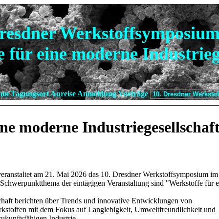
Dresdner Werkstoffsymposium
 für eine moderne Industrieg
amm
Tagungsort
Anreise
Anmeldung
Vorträge
ine moderne Industriegesellschaf
 veranstaltet am 21. Mai 2026 das 10. Dresdner Werkstoffsymposium im
hwerpunktthema der eintägigen Veranstaltung sind "Werkstoffe für e
chaft berichten über Trends und innovative Entwicklungen von
rkstoffen mit dem Fokus auf Langlebigkeit, Umweltfreundlichkeit und
zukunftsfähigen Industrie.