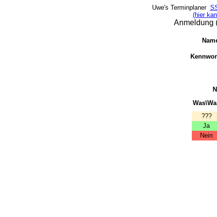
Uwe's Terminplaner
SS
(hier kan
Anmeldung (b
Name
Kennwor
N
Was\Wa
???
Ja
Nein
_
_
_
_